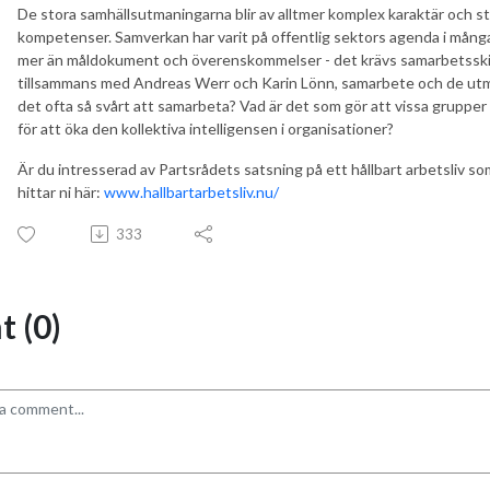
De stora samhällsutmaningarna blir av alltmer komplex karaktär och stäl
kompetenser. Samverkan har varit på offentlig sektors agenda i många
mer än måldokument och överenskommelser - det krävs samarbetsskickli
tillsammans med Andreas Werr och Karin Lönn, samarbete och de ut
det ofta så svårt att samarbeta? Vad är det som gör att vissa gruppe
för att öka den kollektiva intelligensen i organisationer?
Är du intresserad av Partsrådets satsning på ett hållbart arbetsliv s
hittar ni här:
www.hallbartarbetsliv.nu/
333
 (0)