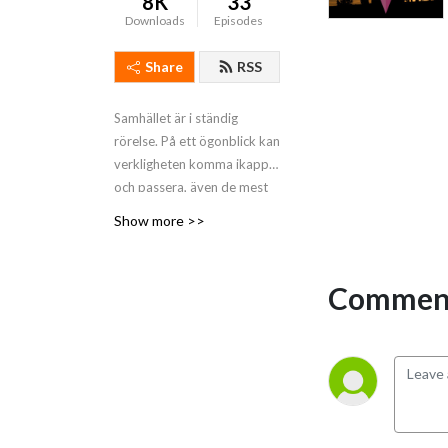
8K
33
Downloads
Episodes
Share
RSS
Samhället är i ständig
rörelse. På ett ögonblick kan
verkligheten komma ikapp,
och passera, även de mest
visionära. Samhällspassion
Show more >>
är en podcast för oss som
inspireras och vill vara en
del av denna ständiga
Comment
rörelse. Här kommer vi att
diskutera samhällets
svåraste utmaningar, och
försöka bidra till
handlingskraft i att lösa ut
dem.